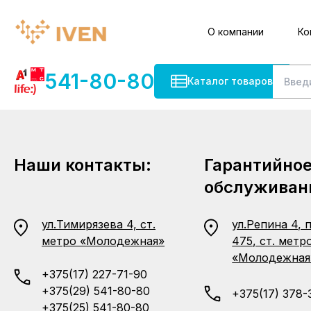
О компании
Ко
541-80-80
Каталог товаров
Наши контакты:
Гарантийно
обслуживан
ул.Тимирязева 4, ст.
ул.Репина 4, 
метро «Молодежная»
475, ст. метр
«Молодежная
+375(17) 227-71-90
+375(29) 541-80-80
+375(17) 378-
+375(25) 541-80-80