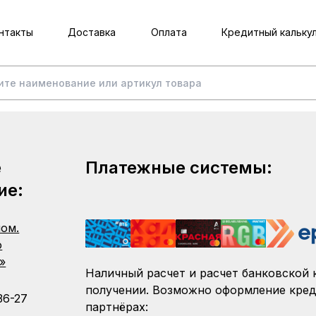
нтакты
Доставка
Оплата
Кредитный кальку
е
Платежные системы:
ие:
пом.
о
»
Наличный расчет и расчет банковской 
получении. Возможно оформление кред
36-27
партнёрах: