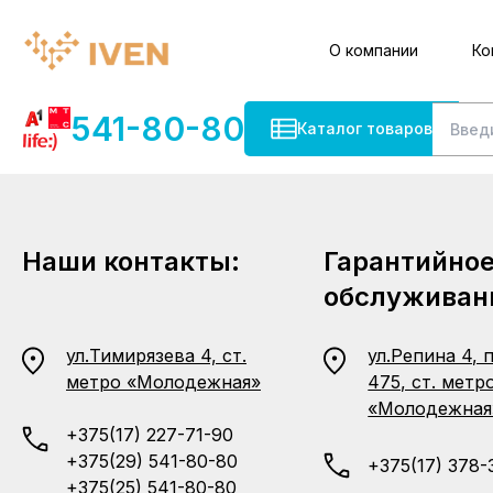
О компании
Ко
541-80-80
Каталог товаров
Наши контакты:
Гарантийно
обслуживан
ул.Тимирязева 4, ст.
ул.Репина 4, 
метро «Молодежная»
475, ст. метр
«Молодежная
+375(17) 227-71-90
+375(29) 541-80-80
+375(17) 378-
+375(25) 541-80-80