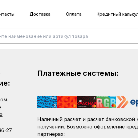
нтакты
Доставка
Оплата
Кредитный кальку
е
Платежные системы:
ие:
пом.
о
»
Наличный расчет и расчет банковской 
получении. Возможно оформление кред
36-27
партнёрах: