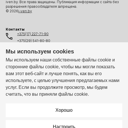
iven.by. Все права защищены. Публикация информации с сайта без
разрешения правообладателя запрещена.
© 2026
i-ven.by
Контакты
+375(17) 227-71-90
+375(29) 541-80-80
+375(25) 541-80-80
Мы используем cookies
+375(44) 541-80-80
Мы используем наши собственные файлы cookie и
сторонние файлы cookie, чтобы мы могли показать
info@i-ven.by
вам этот веб-сайт и лучше понять, как вы его
используете, с целью улучшения предлагаемых нами
услуг. Если вы продолжите просмотр, мы будем
Мы в мессенджерах:
считать, что вы приняли файлы cookie.
Режим работы:
Пн–Пт: 10:00 – 19:00
Хорошо
Настроить