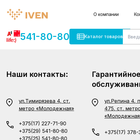
О компании
Ко
541-80-80
Каталог товаров
Наши контакты:
Гарантийно
обслуживан
ул.Тимирязева 4, ст.
ул.Репина 4, 
метро «Молодежная»
475, ст. метр
«Молодежная
+375(17) 227-71-90
+375(29) 541-80-80
+375(17) 378-
+375(25) 541-80-80