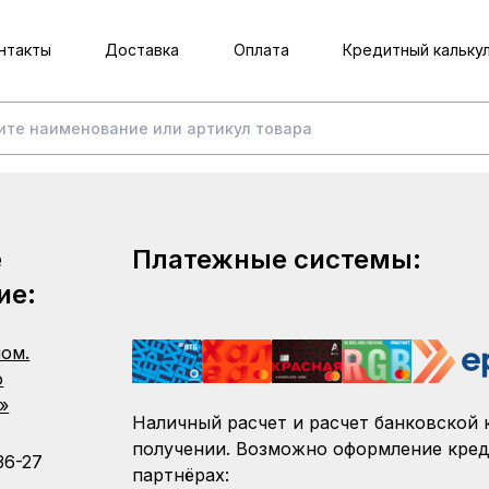
нтакты
Доставка
Оплата
Кредитный кальку
е
Платежные системы:
ие:
пом.
о
»
Наличный расчет и расчет банковской 
получении. Возможно оформление кред
36-27
партнёрах: