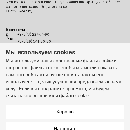
iven.by. Все права защищены. Публикация информации с сайта без
разрешения правообладателя запрещена.
© 2026
i-ven.by
Контакты
+375(17) 227-71-90
+375(29) 541-80-80
+375(25) 541-80-80
Мы используем cookies
+375(44) 541-80-80
Мы используем наши собственные файлы cookie и
сторонние файлы cookie, чтобы мы могли показать
info@i-ven.by
вам этот веб-сайт и лучше понять, как вы его
используете, с целью улучшения предлагаемых нами
услуг. Если вы продолжите просмотр, мы будем
Мы в мессенджерах:
считать, что вы приняли файлы cookie.
Режим работы:
Пн–Пт: 10:00 – 19:00
Хорошо
Настроить