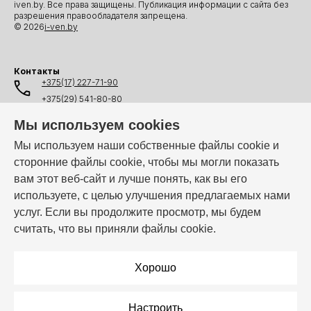
iven.by. Все права защищены. Публикация информации с сайта без
разрешения правообладателя запрещена.
© 2026
i-ven.by
Контакты
+375(17) 227-71-90
+375(29) 541-80-80
+375(25) 541-80-80
Мы используем cookies
+375(44) 541-80-80
Мы используем наши собственные файлы cookie и
сторонние файлы cookie, чтобы мы могли показать
info@i-ven.by
вам этот веб-сайт и лучше понять, как вы его
используете, с целью улучшения предлагаемых нами
услуг. Если вы продолжите просмотр, мы будем
Мы в мессенджерах:
считать, что вы приняли файлы cookie.
Режим работы:
Пн–Пт: 10:00 – 19:00
Хорошо
Настроить