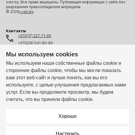
iven.by. Все права защищены. Публикация информации с сайта без
разрешения правообладателя запрещена.
© 2026
i-ven.by
Контакты
+375(17) 227-71-90
+375(29) 541-80-80
+375(25) 541-80-80
Мы используем cookies
+375(44) 541-80-80
Мы используем наши собственные файлы cookie и
сторонние файлы cookie, чтобы мы могли показать
info@i-ven.by
вам этот веб-сайт и лучше понять, как вы его
используете, с целью улучшения предлагаемых нами
услуг. Если вы продолжите просмотр, мы будем
Мы в мессенджерах:
считать, что вы приняли файлы cookie.
Режим работы:
Пн–Пт: 10:00 – 19:00
Хорошо
Настроить