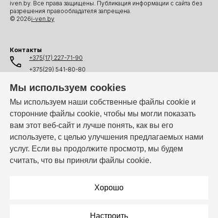
iven.by. Все права защищены. Публикация информации с сайта без
разрешения правообладателя запрещена.
© 2026
i-ven.by
Контакты
+375(17) 227-71-90
+375(29) 541-80-80
+375(25) 541-80-80
Мы используем cookies
+375(44) 541-80-80
Мы используем наши собственные файлы cookie и
сторонние файлы cookie, чтобы мы могли показать
info@i-ven.by
вам этот веб-сайт и лучше понять, как вы его
используете, с целью улучшения предлагаемых нами
услуг. Если вы продолжите просмотр, мы будем
Мы в мессенджерах:
считать, что вы приняли файлы cookie.
Режим работы:
Пн–Пт: 10:00 – 19:00
Хорошо
Настроить