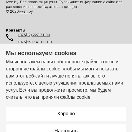
iven.by. Все права защищены. Публикация информации с сайта без
разрешения правообладателя запрещена.
© 2026
i-ven.by
Контакты
+375(17) 227-71-90
+375(29) 541-80-80
+375(25) 541-80-80
Мы используем cookies
+375(44) 541-80-80
Мы используем наши собственные файлы cookie и
сторонние файлы cookie, чтобы мы могли показать
info@i-ven.by
вам этот веб-сайт и лучше понять, как вы его
используете, с целью улучшения предлагаемых нами
услуг. Если вы продолжите просмотр, мы будем
Мы в мессенджерах:
считать, что вы приняли файлы cookie.
Режим работы:
Пн–Пт: 10:00 – 19:00
Хорошо
Настроить