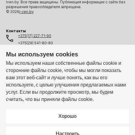
iven.by. Все права защищены. Публикация информации с сайта без
разрешения правообладателя запрещена.
© 2026
i-ven.by
Контакты
+375(17) 227-71-90
+375(29) 541-80-80
+375(25) 541-80-80
Мы используем cookies
+375(44) 541-80-80
Мы используем наши собственные файлы cookie и
сторонние файлы cookie, чтобы мы могли показать
info@i-ven.by
вам этот веб-сайт и лучше понять, как вы его
используете, с целью улучшения предлагаемых нами
услуг. Если вы продолжите просмотр, мы будем
Мы в мессенджерах:
считать, что вы приняли файлы cookie.
Режим работы:
Пн–Пт: 10:00 – 19:00
Хорошо
Настроить