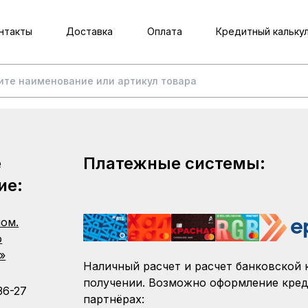
нтакты
Доставка
Оплата
Кредитный кальку
е
Платежные системы:
ие:
пом.
о
»
Наличный расчет и расчет банковской 
получении. Возможно оформление кред
36-27
партнёрах: