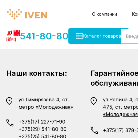
О компании
Ко
541-80-80
Каталог товаров
Наши контакты:
Гарантийно
обслуживан
ул.Тимирязева 4, ст.
ул.Репина 4, 
метро «Молодежная»
475, ст. метр
«Молодежная
+375(17) 227-71-90
+375(29) 541-80-80
+375(17) 378-
+375(25) 541-80-80