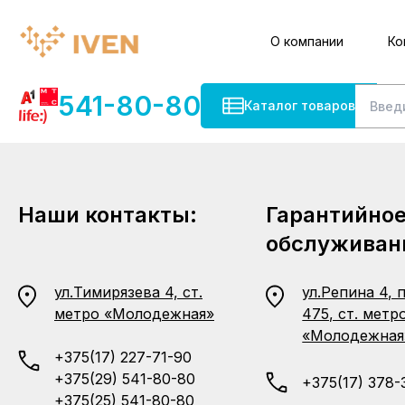
О компании
Ко
541-80-80
Каталог товаров
Наши контакты:
Гарантийно
обслуживан
ул.Тимирязева 4, ст.
ул.Репина 4, 
метро «Молодежная»
475, ст. метр
«Молодежная
+375(17) 227-71-90
+375(29) 541-80-80
+375(17) 378-
+375(25) 541-80-80