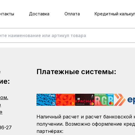
нтакты
Доставка
Оплата
Кредитный кальку
е
Платежные системы:
ие:
пом.
о
»
Наличный расчет и расчет банковской 
получении. Возможно оформление кред
36-27
партнёрах: