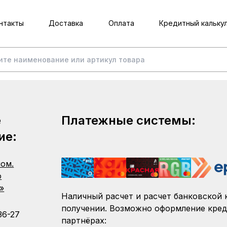
нтакты
Доставка
Оплата
Кредитный кальку
е
Платежные системы:
ие:
пом.
о
»
Наличный расчет и расчет банковской 
получении. Возможно оформление кред
36-27
партнёрах: