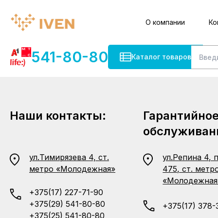
О компании
Ко
541-80-80
Каталог товаров
Наши контакты:
Гарантийно
обслуживан
ул.Тимирязева 4, ст.
ул.Репина 4, 
метро «Молодежная»
475, ст. метр
«Молодежная
+375(17) 227-71-90
+375(29) 541-80-80
+375(17) 378-
+375(25) 541-80-80