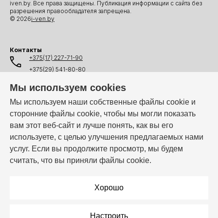
iven.by. Все права защищены. Публикация информации с сайта без
разрешения правообладателя запрещена.
© 2026
i-ven.by
Контакты
+375(17) 227-71-90
+375(29) 541-80-80
+375(25) 541-80-80
Мы используем cookies
+375(44) 541-80-80
Мы используем наши собственные файлы cookie и
сторонние файлы cookie, чтобы мы могли показать
info@i-ven.by
вам этот веб-сайт и лучше понять, как вы его
используете, с целью улучшения предлагаемых нами
услуг. Если вы продолжите просмотр, мы будем
Мы в мессенджерах:
считать, что вы приняли файлы cookie.
Режим работы:
Пн–Пт: 10:00 – 19:00
Хорошо
Настроить