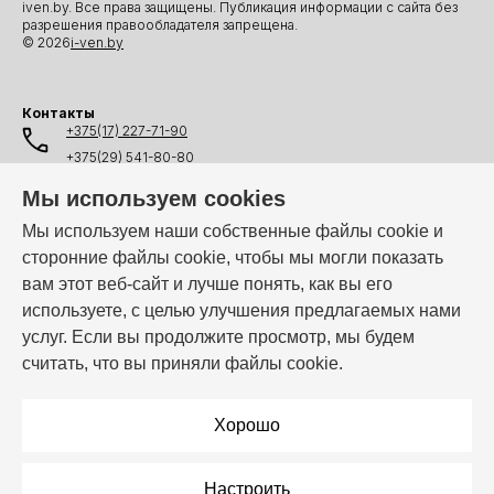
iven.by. Все права защищены. Публикация информации с сайта без
разрешения правообладателя запрещена.
© 2026
i-ven.by
Контакты
+375(17) 227-71-90
+375(29) 541-80-80
+375(25) 541-80-80
Мы используем cookies
+375(44) 541-80-80
Мы используем наши собственные файлы cookie и
сторонние файлы cookie, чтобы мы могли показать
info@i-ven.by
вам этот веб-сайт и лучше понять, как вы его
используете, с целью улучшения предлагаемых нами
услуг. Если вы продолжите просмотр, мы будем
Мы в мессенджерах:
считать, что вы приняли файлы cookie.
Режим работы:
Пн–Пт: 10:00 – 19:00
Хорошо
Настроить