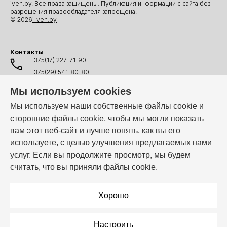
iven.by. Все права защищены. Публикация информации с сайта без
разрешения правообладателя запрещена.
© 2026
i-ven.by
Контакты
+375(17) 227-71-90
+375(29) 541-80-80
+375(25) 541-80-80
Мы используем cookies
+375(44) 541-80-80
Мы используем наши собственные файлы cookie и
сторонние файлы cookie, чтобы мы могли показать
info@i-ven.by
вам этот веб-сайт и лучше понять, как вы его
используете, с целью улучшения предлагаемых нами
услуг. Если вы продолжите просмотр, мы будем
Мы в мессенджерах:
считать, что вы приняли файлы cookie.
Режим работы:
Пн–Пт: 10:00 – 19:00
Хорошо
Настроить