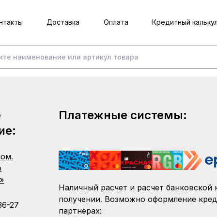
нтакты
Доставка
Оплата
Кредитный кальку
е
Платежные системы:
ие:
пом.
о
»
Наличный расчет и расчет банковской 
получении. Возможно оформление кред
36-27
партнёрах: