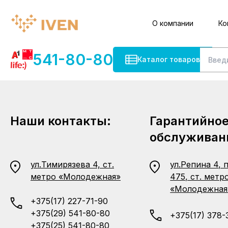
О компании
Ко
541-80-80
Каталог товаров
Наши контакты:
Гарантийно
обслуживан
ул.Тимирязева 4, ст.
ул.Репина 4, 
метро «Молодежная»
475, ст. метр
«Молодежная
+375(17) 227-71-90
+375(29) 541-80-80
+375(17) 378-
+375(25) 541-80-80