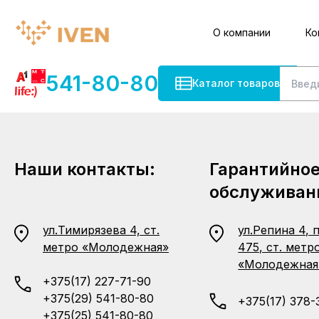
О компании
Ко
541-80-80
Каталог товаров
Наши контакты:
Гарантийно
обслуживан
ул.Тимирязева 4, ст.
ул.Репина 4, 
метро «Молодежная»
475, ст. метр
«Молодежная
+375(17) 227-71-90
+375(29) 541-80-80
+375(17) 378-
+375(25) 541-80-80