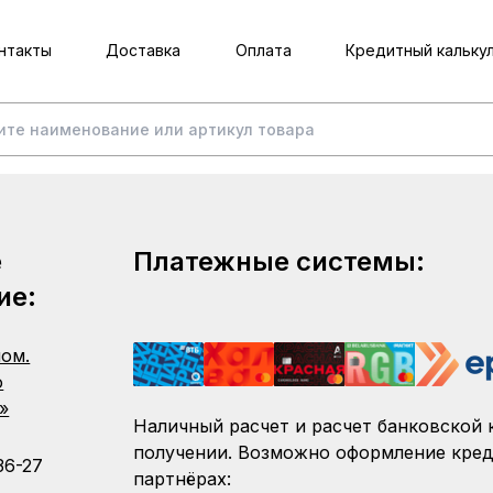
нтакты
Доставка
Оплата
Кредитный кальку
е
Платежные системы:
ие:
пом.
о
»
Наличный расчет и расчет банковской 
получении. Возможно оформление кред
36-27
партнёрах: