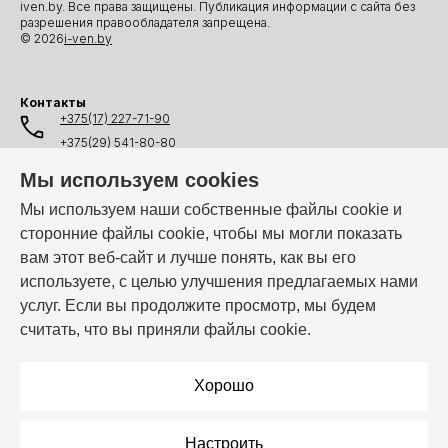
iven.by. Все права защищены. Публикация информации с сайта без
разрешения правообладателя запрещена.
© 2026
i-ven.by
Контакты
+375(17) 227-71-90
+375(29) 541-80-80
+375(25) 541-80-80
Мы используем cookies
+375(44) 541-80-80
Мы используем наши собственные файлы cookie и
сторонние файлы cookie, чтобы мы могли показать
info@i-ven.by
вам этот веб-сайт и лучше понять, как вы его
используете, с целью улучшения предлагаемых нами
услуг. Если вы продолжите просмотр, мы будем
Мы в мессенджерах:
считать, что вы приняли файлы cookie.
Режим работы:
Пн–Пт: 10:00 – 19:00
Хорошо
Настроить