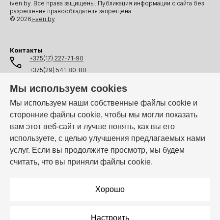
iven.by. Все права защищены. Публикация информации с сайта без
разрешения правообладателя запрещена.
© 2026
i-ven.by
Контакты
+375(17) 227-71-90
+375(29) 541-80-80
+375(25) 541-80-80
Мы используем cookies
+375(44) 541-80-80
Мы используем наши собственные файлы cookie и
сторонние файлы cookie, чтобы мы могли показать
info@i-ven.by
вам этот веб-сайт и лучше понять, как вы его
используете, с целью улучшения предлагаемых нами
услуг. Если вы продолжите просмотр, мы будем
Мы в мессенджерах:
считать, что вы приняли файлы cookie.
Режим работы:
Пн–Пт: 10:00 – 19:00
Хорошо
Настроить