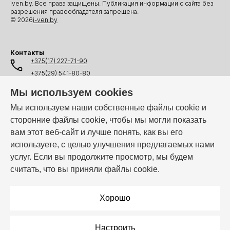
iven.by. Все права защищены. Публикация информации с сайта без
разрешения правообладателя запрещена.
© 2026
i-ven.by
Контакты
+375(17) 227-71-90
+375(29) 541-80-80
+375(25) 541-80-80
Мы используем cookies
+375(44) 541-80-80
Мы используем наши собственные файлы cookie и
сторонние файлы cookie, чтобы мы могли показать
info@i-ven.by
вам этот веб-сайт и лучше понять, как вы его
используете, с целью улучшения предлагаемых нами
услуг. Если вы продолжите просмотр, мы будем
Мы в мессенджерах:
считать, что вы приняли файлы cookie.
Режим работы:
Пн–Пт: 10:00 – 19:00
Хорошо
Настроить