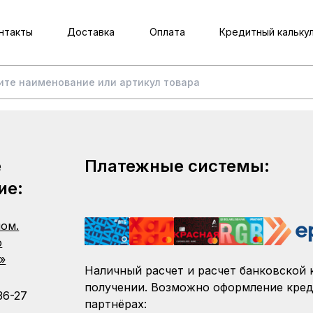
нтакты
Доставка
Оплата
Кредитный кальку
е
Платежные системы:
ие:
пом.
о
»
Наличный расчет и расчет банковской 
получении. Возможно оформление кред
36-27
партнёрах: