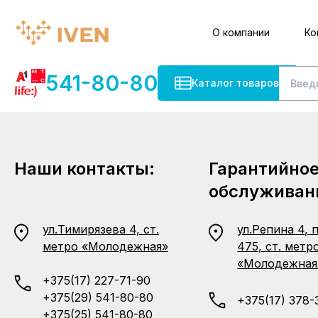
О компании
Ко
541-80-80
Каталог товаров
Наши контакты:
Гарантийно
обслуживан
ул.Тимирязева 4, ст.
ул.Репина 4, 
метро «Молодежная»
475, ст. метр
«Молодежная
+375(17) 227-71-90
+375(29) 541-80-80
+375(17) 378-
+375(25) 541-80-80