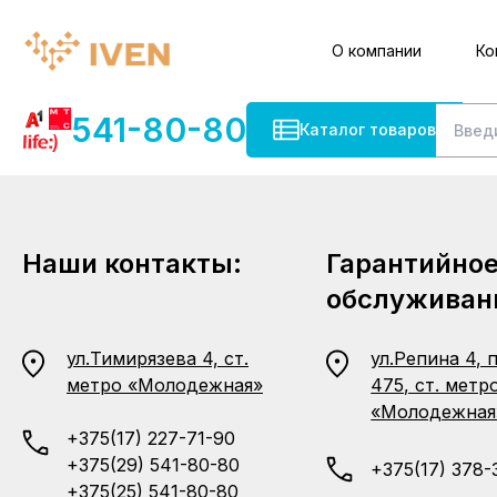
О компании
Ко
541-80-80
Каталог товаров
Наши контакты:
Гарантийно
обслуживан
ул.Тимирязева 4, ст.
ул.Репина 4, 
метро «Молодежная»
475, ст. метр
«Молодежная
+375(17) 227-71-90
+375(29) 541-80-80
+375(17) 378-
+375(25) 541-80-80