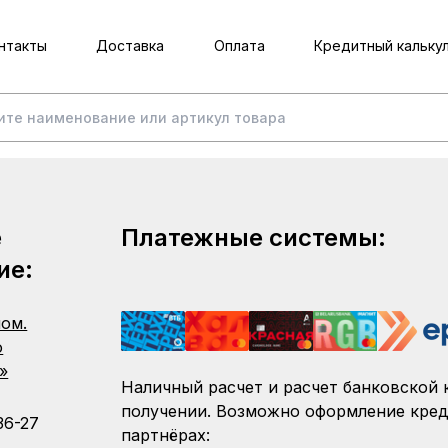
нтакты
Доставка
Оплата
Кредитный кальку
е
Платежные системы:
ие:
пом.
о
»
Наличный расчет и расчет банковской 
получении. Возможно оформление кред
36-27
партнёрах: