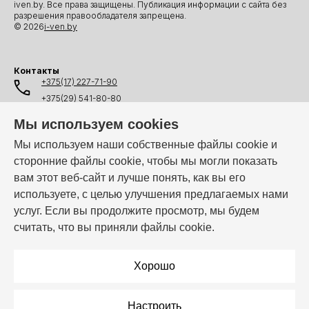
iven.by. Все права защищены. Публикация информации с сайта без
разрешения правообладателя запрещена.
© 2026
i-ven.by
Контакты
+375(17) 227-71-90
+375(29) 541-80-80
+375(25) 541-80-80
Мы используем cookies
+375(44) 541-80-80
Мы используем наши собственные файлы cookie и
сторонние файлы cookie, чтобы мы могли показать
info@i-ven.by
вам этот веб-сайт и лучше понять, как вы его
используете, с целью улучшения предлагаемых нами
услуг. Если вы продолжите просмотр, мы будем
Мы в мессенджерах:
считать, что вы приняли файлы cookie.
Режим работы:
Пн–Пт: 10:00 – 19:00
Хорошо
Настроить