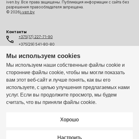
iven.by. Все права защищены. Публикация информации с сайта без
разрешения правообладателя запрещена.
© 2026
i-ven.by
Контакты
+375(17) 227-71-90
+375(29) 541-80-80
+375(25) 541-80-80
Мы используем cookies
+375(44) 541-80-80
Мы используем наши собственные файлы cookie и
сторонние файлы cookie, чтобы мы могли показать
info@i-ven.by
вам этот веб-сайт и лучше понять, как вы его
используете, с целью улучшения предлагаемых нами
услуг. Если вы продолжите просмотр, мы будем
Мы в мессенджерах:
считать, что вы приняли файлы cookie.
Режим работы:
Пн–Пт: 10:00 – 19:00
Хорошо
Настроить