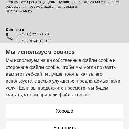
iven.by. Все права защищены. Публикация информации с сайта без
разрешения правообладателя запрещена.
© 2026
i-ven.by
Контакты
+375(17) 227-71-90
+375(29) 541-80-80
+375(25) 541-80-80
Мы используем cookies
+375(44) 541-80-80
Мы используем наши собственные файлы cookie и
сторонние файлы cookie, чтобы мы могли показать
info@i-ven.by
вам этот веб-сайт и лучше понять, как вы его
используете, с целью улучшения предлагаемых нами
услуг. Если вы продолжите просмотр, мы будем
Мы в мессенджерах:
считать, что вы приняли файлы cookie.
Режим работы:
Пн–Пт: 10:00 – 19:00
Хорошо
Настроить