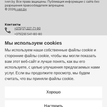
iven.by. Все права защищены. Публикация информации с сайта без
разрешения правообладателя запрещена.
© 2026
i-ven.by
Контакты
+375(17) 227-71-90
+375(29) 541-80-80
+375(25) 541-80-80
Мы используем cookies
+375(44) 541-80-80
Мы используем наши собственные файлы cookie и
сторонние файлы cookie, чтобы мы могли показать
info@i-ven.by
вам этот веб-сайт и лучше понять, как вы его
используете, с целью улучшения предлагаемых нами
услуг. Если вы продолжите просмотр, мы будем
Мы в мессенджерах:
считать, что вы приняли файлы cookie.
Режим работы:
Пн–Пт: 10:00 – 19:00
Хорошо
Настроить