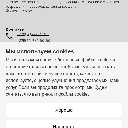
iven.by. Все права защищены. Публикация информации с сайта без
разрешения правообладателя запрещена.
© 2026
i-ven.by
Контакты
+375(17) 227-71-90
+375(29) 541-80-80
+375(25) 541-80-80
Мы используем cookies
+375(44) 541-80-80
Мы используем наши собственные файлы cookie и
сторонние файлы cookie, чтобы мы могли показать
info@i-ven.by
вам этот веб-сайт и лучше понять, как вы его
используете, с целью улучшения предлагаемых нами
услуг. Если вы продолжите просмотр, мы будем
Мы в мессенджерах:
считать, что вы приняли файлы cookie.
Режим работы:
Пн–Пт: 10:00 – 19:00
Хорошо
Настроить