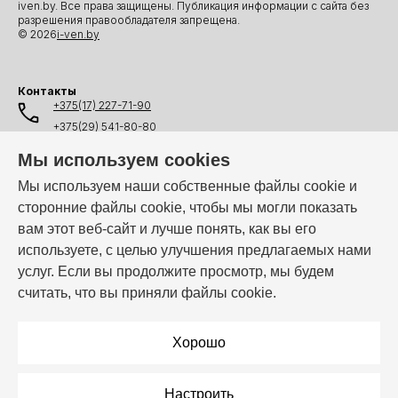
iven.by. Все права защищены. Публикация информации с сайта без
разрешения правообладателя запрещена.
© 2026
i-ven.by
Контакты
+375(17) 227-71-90
+375(29) 541-80-80
+375(25) 541-80-80
Мы используем cookies
+375(44) 541-80-80
Мы используем наши собственные файлы cookie и
сторонние файлы cookie, чтобы мы могли показать
info@i-ven.by
вам этот веб-сайт и лучше понять, как вы его
используете, с целью улучшения предлагаемых нами
услуг. Если вы продолжите просмотр, мы будем
Мы в мессенджерах:
считать, что вы приняли файлы cookie.
Режим работы:
Пн–Пт: 10:00 – 19:00
Хорошо
Настроить