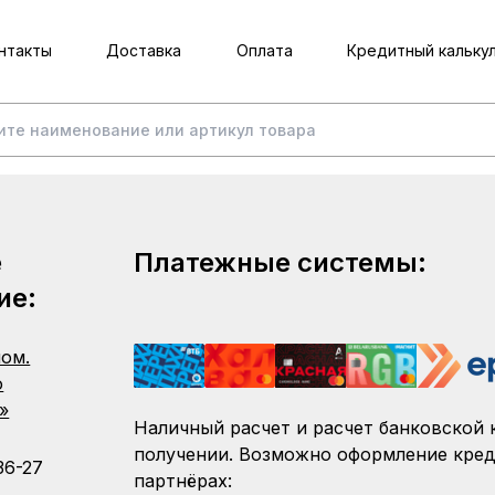
нтакты
Доставка
Оплата
Кредитный кальку
е
Платежные системы:
ие:
пом.
о
»
Наличный расчет и расчет банковской 
получении. Возможно оформление кред
36-27
партнёрах: