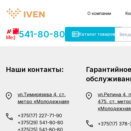
О компании
Ко
541-80-80
Каталог товаров
Наши контакты:
Гарантийно
обслуживан
ул.Тимирязева 4, ст.
ул.Репина 4, 
метро «Молодежная»
475, ст. метр
«Молодежная
+375(17) 227-71-90
+375(29) 541-80-80
+375(17) 378-
+375(25) 541-80-80