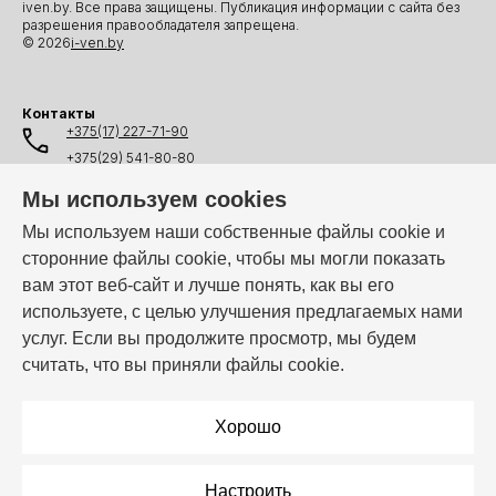
iven.by. Все права защищены. Публикация информации с сайта без
разрешения правообладателя запрещена.
© 2026
i-ven.by
Контакты
+375(17) 227-71-90
+375(29) 541-80-80
+375(25) 541-80-80
Мы используем cookies
+375(44) 541-80-80
Мы используем наши собственные файлы cookie и
сторонние файлы cookie, чтобы мы могли показать
info@i-ven.by
вам этот веб-сайт и лучше понять, как вы его
используете, с целью улучшения предлагаемых нами
услуг. Если вы продолжите просмотр, мы будем
Мы в мессенджерах:
считать, что вы приняли файлы cookie.
Режим работы:
Пн–Пт: 10:00 – 19:00
Хорошо
Настроить