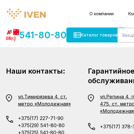
О компании
Ко
541-80-80
Каталог товаров
Наши контакты:
Гарантийно
обслуживан
ул.Тимирязева 4, ст.
ул.Репина 4, 
метро «Молодежная»
475, ст. метр
«Молодежная
+375(17) 227-71-90
+375(29) 541-80-80
+375(17) 378-
+375(25) 541-80-80