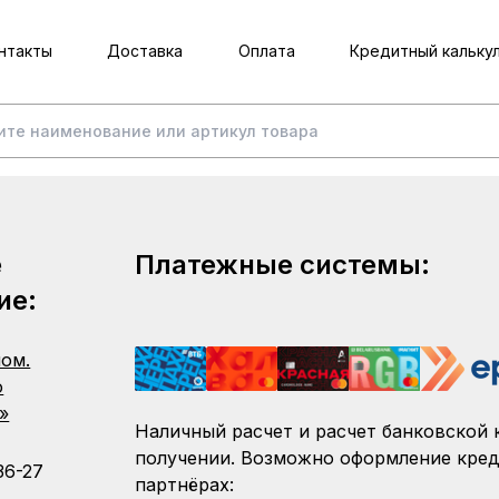
нтакты
Доставка
Оплата
Кредитный кальку
е
Платежные системы:
ие:
пом.
о
»
Наличный расчет и расчет банковской 
получении. Возможно оформление кред
36-27
партнёрах: