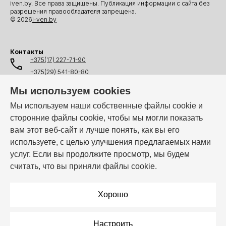
iven.by. Все права защищены. Публикация информации с сайта без
разрешения правообладателя запрещена.
© 2026
i-ven.by
Контакты
+375(17) 227-71-90
+375(29) 541-80-80
+375(25) 541-80-80
Мы используем cookies
+375(44) 541-80-80
Мы используем наши собственные файлы cookie и
сторонние файлы cookie, чтобы мы могли показать
info@i-ven.by
вам этот веб-сайт и лучше понять, как вы его
используете, с целью улучшения предлагаемых нами
услуг. Если вы продолжите просмотр, мы будем
Мы в мессенджерах:
считать, что вы приняли файлы cookie.
Режим работы:
Пн–Пт: 10:00 – 19:00
Хорошо
Настроить