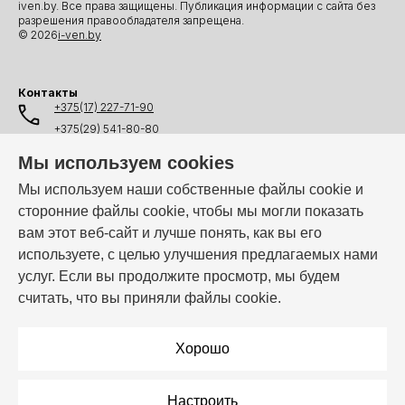
iven.by. Все права защищены. Публикация информации с сайта без
разрешения правообладателя запрещена.
© 2026
i-ven.by
Контакты
+375(17) 227-71-90
+375(29) 541-80-80
+375(25) 541-80-80
Мы используем cookies
+375(44) 541-80-80
Мы используем наши собственные файлы cookie и
сторонние файлы cookie, чтобы мы могли показать
info@i-ven.by
вам этот веб-сайт и лучше понять, как вы его
используете, с целью улучшения предлагаемых нами
услуг. Если вы продолжите просмотр, мы будем
Мы в мессенджерах:
считать, что вы приняли файлы cookie.
Режим работы:
Пн–Пт: 10:00 – 19:00
Хорошо
Настроить