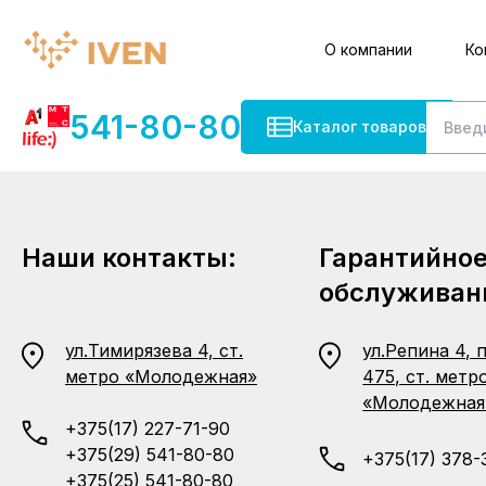
О компании
Ко
541-80-80
Каталог товаров
Наши контакты:
Гарантийно
обслуживан
ул.Тимирязева 4, ст.
ул.Репина 4, 
метро «Молодежная»
475, ст. метр
«Молодежная
+375(17) 227-71-90
+375(29) 541-80-80
+375(17) 378-
+375(25) 541-80-80