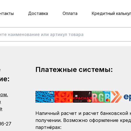
нтакты
Доставка
Оплата
Кредитный кальку
е
Платежные системы:
ие:
пом.
о
»
Наличный расчет и расчет банковской 
получении. Возможно оформление кред
36-27
партнёрах: