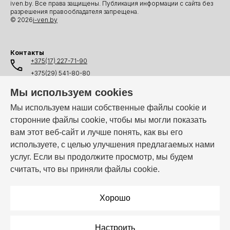
iven.by. Все права защищены. Публикация информации с сайта без
разрешения правообладателя запрещена.
© 2026
i-ven.by
Контакты
+375(17) 227-71-90
+375(29) 541-80-80
+375(25) 541-80-80
Мы используем cookies
+375(44) 541-80-80
Мы используем наши собственные файлы cookie и
сторонние файлы cookie, чтобы мы могли показать
info@i-ven.by
вам этот веб-сайт и лучше понять, как вы его
используете, с целью улучшения предлагаемых нами
услуг. Если вы продолжите просмотр, мы будем
Мы в мессенджерах:
считать, что вы приняли файлы cookie.
Режим работы:
Пн–Пт: 10:00 – 19:00
Хорошо
Настроить