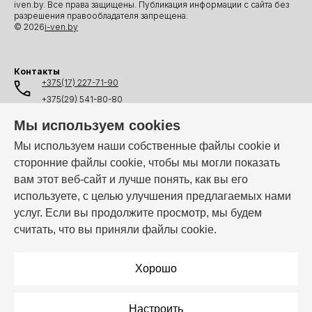
iven.by. Все права защищены. Публикация информации с сайта без
разрешения правообладателя запрещена.
© 2026
i-ven.by
Контакты
+375(17) 227-71-90
+375(29) 541-80-80
+375(25) 541-80-80
Мы используем cookies
+375(44) 541-80-80
Мы используем наши собственные файлы cookie и
сторонние файлы cookie, чтобы мы могли показать
info@i-ven.by
вам этот веб-сайт и лучше понять, как вы его
используете, с целью улучшения предлагаемых нами
услуг. Если вы продолжите просмотр, мы будем
Мы в мессенджерах:
считать, что вы приняли файлы cookie.
Режим работы:
Пн–Пт: 10:00 – 19:00
Хорошо
Настроить