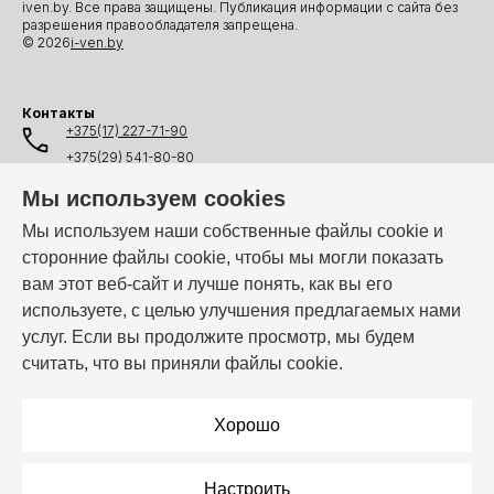
iven.by. Все права защищены. Публикация информации с сайта без
разрешения правообладателя запрещена.
© 2026
i-ven.by
Контакты
+375(17) 227-71-90
+375(29) 541-80-80
+375(25) 541-80-80
Мы используем cookies
+375(44) 541-80-80
Мы используем наши собственные файлы cookie и
сторонние файлы cookie, чтобы мы могли показать
info@i-ven.by
вам этот веб-сайт и лучше понять, как вы его
используете, с целью улучшения предлагаемых нами
услуг. Если вы продолжите просмотр, мы будем
Мы в мессенджерах:
считать, что вы приняли файлы cookie.
Режим работы:
Пн–Пт: 10:00 – 19:00
Хорошо
Настроить