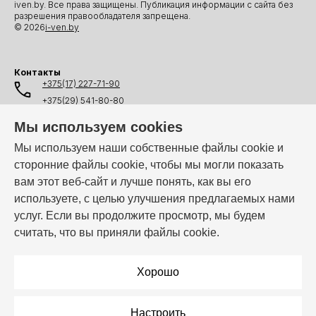
iven.by. Все права защищены. Публикация информации с сайта без
разрешения правообладателя запрещена.
© 2026
i-ven.by
Контакты
+375(17) 227-71-90
+375(29) 541-80-80
+375(25) 541-80-80
Мы используем cookies
+375(44) 541-80-80
Мы используем наши собственные файлы cookie и
сторонние файлы cookie, чтобы мы могли показать
info@i-ven.by
вам этот веб-сайт и лучше понять, как вы его
используете, с целью улучшения предлагаемых нами
услуг. Если вы продолжите просмотр, мы будем
Мы в мессенджерах:
считать, что вы приняли файлы cookie.
Режим работы:
Пн–Пт: 10:00 – 19:00
Хорошо
Настроить