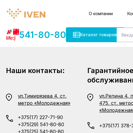
О компании
Ко
541-80-80
Каталог товаров
Наши контакты:
Гарантийно
обслуживан
ул.Тимирязева 4, ст.
ул.Репина 4, 
метро «Молодежная»
475, ст. метр
«Молодежная
+375(17) 227-71-90
+375(29) 541-80-80
+375(17) 378-
+375(25) 541-80-80