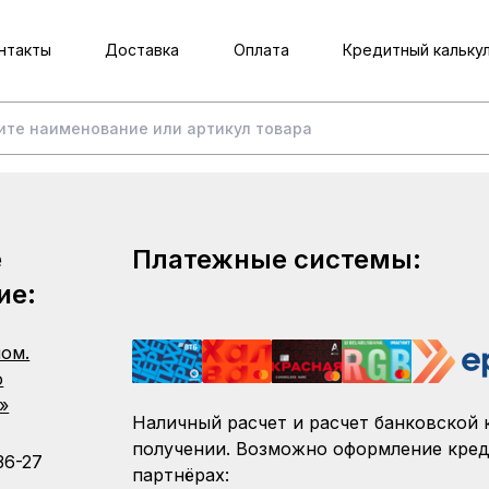
нтакты
Доставка
Оплата
Кредитный кальку
е
Платежные системы:
ие:
пом.
о
»
Наличный расчет и расчет банковской 
получении. Возможно оформление кред
36-27
партнёрах: