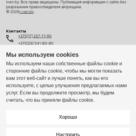
iven.by. Все права защищены. Публикация информации с сайта без
разрешения правообладателя запрещена.
© 2026
i-ven.by
Контакты
+375(17) 227-71-90
+375(29) 541-80-80
+375(25) 541-80-80
Мы используем cookies
+375(44) 541-80-80
Мы используем наши собственные файлы cookie и
сторонние файлы cookie, чтобы мы могли показать
info@i-ven.by
вам этот веб-сайт и лучше понять, как вы его
используете, с целью улучшения предлагаемых нами
услуг. Если вы продолжите просмотр, мы будем
Мы в мессенджерах:
считать, что вы приняли файлы cookie.
Режим работы:
Пн–Пт: 10:00 – 19:00
Хорошо
Настроить