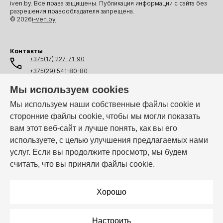
iven.by. Все права защищены. Публикация информации с сайта без
разрешения правообладателя запрещена.
© 2026
i-ven.by
Контакты
+375(17) 227-71-90
+375(29) 541-80-80
+375(25) 541-80-80
Мы используем cookies
+375(44) 541-80-80
Мы используем наши собственные файлы cookie и
сторонние файлы cookie, чтобы мы могли показать
info@i-ven.by
вам этот веб-сайт и лучше понять, как вы его
используете, с целью улучшения предлагаемых нами
услуг. Если вы продолжите просмотр, мы будем
Мы в мессенджерах:
считать, что вы приняли файлы cookie.
Режим работы:
Пн–Пт: 10:00 – 19:00
Хорошо
Настроить