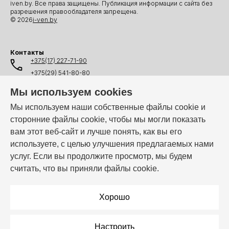
iven.by. Все права защищены. Публикация информации с сайта без
разрешения правообладателя запрещена.
© 2026
i-ven.by
Контакты
+375(17) 227-71-90
+375(29) 541-80-80
+375(25) 541-80-80
Мы используем cookies
+375(44) 541-80-80
Мы используем наши собственные файлы cookie и
сторонние файлы cookie, чтобы мы могли показать
info@i-ven.by
вам этот веб-сайт и лучше понять, как вы его
используете, с целью улучшения предлагаемых нами
услуг. Если вы продолжите просмотр, мы будем
Мы в мессенджерах:
считать, что вы приняли файлы cookie.
Режим работы:
Пн–Пт: 10:00 – 19:00
Хорошо
Настроить