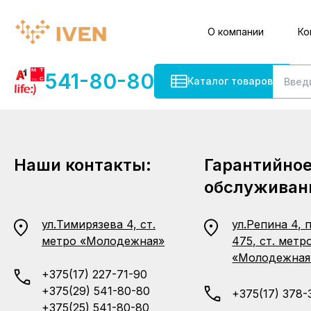
О компании
Ко
541-80-80
Каталог товаров
Наши контакты:
Гарантийно
обслуживан
ул.Тимирязева 4, ст.
ул.Репина 4, 
метро «Молодежная»
475, ст. метр
«Молодежная
+375(17) 227-71-90
+375(29) 541-80-80
+375(17) 378-
+375(25) 541-80-80