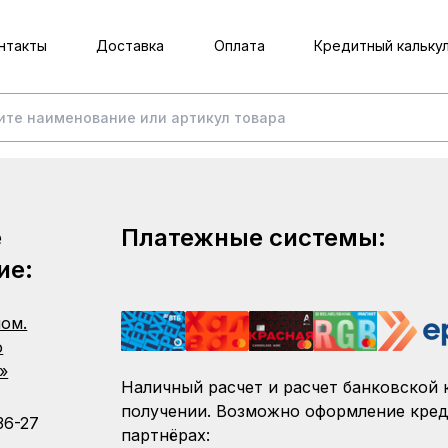
нтакты
Доставка
Оплата
Кредитный кальку
е
Платежные системы:
ие:
пом.
о
»
Наличный расчет и расчет банковской 
получении. Возможно оформление кред
36-27
партнёрах: