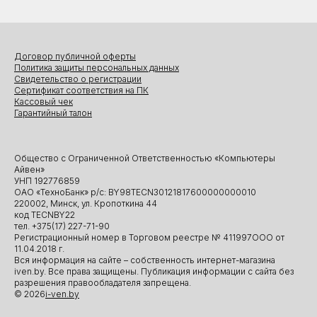
Договор публичной оферты
Политика защиты персональных данных
Свидетельство о регистрации
Сертификат соответствия на ПК
Кассовый чек
Гарантийный талон
Общество с Ограниченной Ответственностью «Компьютеры
Айвен»
УНП 192776859
ОАО «ТехноБанк» р/с: BY98TECN30121817600000000010
220002, Минск, ул. Кропоткина 44
код TECNBY22
тел. +375(17) 227-71-90
Регистрационный номер в Торговом реестре № 411997ООО от
11.04.2018 г.
Вся информация на сайте – собственность интернет-магазина
iven.by. Все права защищены. Публикация информации с сайта без
разрешения правообладателя запрещена.
© 2026
i-ven.by