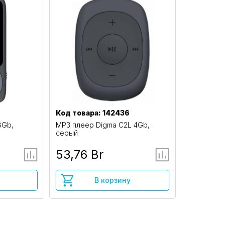
Код товара: 142436
8Gb,
MP3 плеер Digma C2L 4Gb,
серый
53,76 Br
В корзину