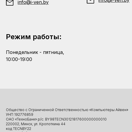
info@i-ven.by
info@i-ven.by
Режим работы:
Понедельник - пятница,
10:00-19:00
Общество с Ограниченной Ответственностью «Компьютеры Айвен»
УНП 192776859
ОАО «ТехноБанк» р/с: BY98TECN30121817600000000010
220002, Минск, ул. Кропоткина 44
код TECNBY22