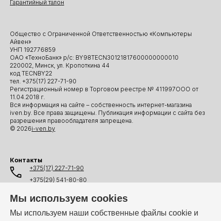
Гарантийный талон
Общество с Ограниченной Ответственностью «Компьютеры
Айвен»
УНП 192776859
ОАО «ТехноБанк» р/с: BY98TECN30121817600000000010
220002, Минск, ул. Кропоткина 44
код TECNBY22
тел. +375(17) 227-71-90
Регистрационный номер в Торговом реестре № 411997ООО от
11.04.2018 г.
Вся информация на сайте – собственность интернет-магазина
iven.by. Все права защищены. Публикация информации с сайта без
разрешения правообладателя запрещена.
© 2026
i-ven.by
Контакты
+375(17) 227-71-90
+375(29) 541-80-80
+375(25) 541-80-80
Мы используем cookies
+375(44) 541-80-80
Мы используем наши собственные файлы cookie и