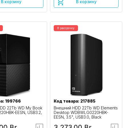
В корзину
В корзину
В рассрочку
а: 199766
Код товара: 217885
DD 22Tb WD My Book
Внешний HDD 22Tb WD Elements
0HBK-EESN, USB3.2,
Desktop WDBWLG0220HBK-
EESN, 3.5", USB3.0, Black
00 Br
3 273,00 Br