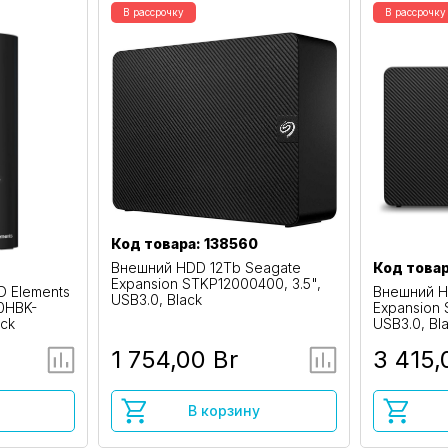
В рассрочку
В рассрочку
Код товара: 138560
Внешний HDD 12Tb Seagate
Код товар
Expansion STKP12000400, 3.5",
 Elements
Внешний H
USB3.0, Black
0HBK-
Expansion 
ack
USB3.0, Bl
1 754,00 Br
3 415,
В корзину