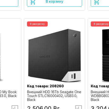
В корзину
В рассрочку
В рассрочку
Код товара: 208260
Код товар
D My Book
Внешний HDD 16Tb Seagate One
Внешний H
.0, Black
Touch STLC16000402, USB3.0,
WDBBGB022
Black
Black
2 506,00 Br
3 204,