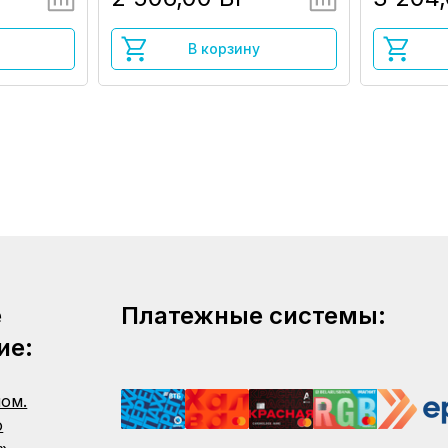
В корзину
е
Платежные системы:
ие:
пом.
о