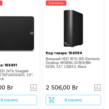
В рассрочку
Код товара: 164094
Внешний HDD 18Tb WD Elements
Desktop WDBWLG0180HBK-
а: 189491
EESN, 3.5", USB3.0, Black
DD 24Tb Seagate
STKP24000400, 3.5",
ack
00 Br
2 506,00 Br
В корзину
В корзину