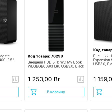
Код товар
agate
Внешний H
Код товара: 76298
00, 3.5",
Expansion 
Внешний HDD 8Tb WD My Book
USB3.0, Bl
WDBBGB0080HBK, USB3.0, Black
1 253,00 Br
1 159,
В корзину