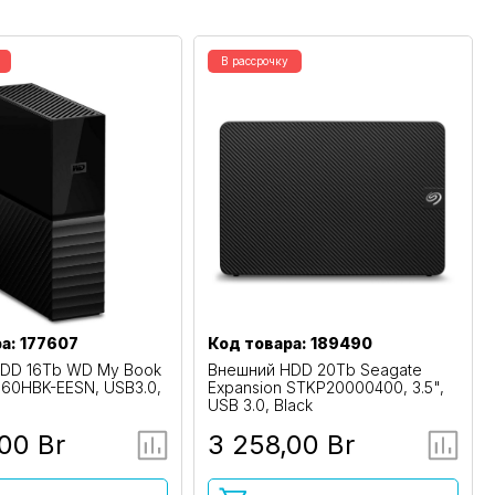
В рассрочку
а: 177607
Код товара: 189490
DD 16Tb WD My Book
Внешний HDD 20Tb Seagate
0HBK-EESN, USB3.0,
Expansion STKP20000400, 3.5",
USB 3.0, Black
00 Br
3 258,00 Br