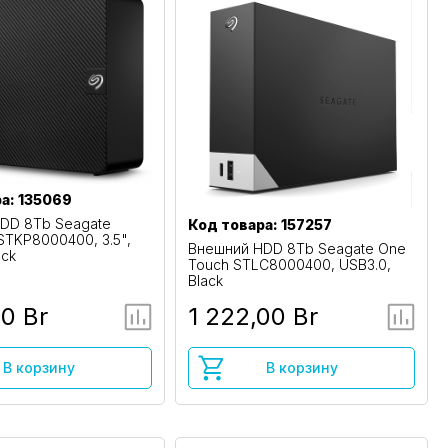
а: 135069
DD 8Tb Seagate
Код товара: 157257
STKP8000400, 3.5",
Внешний HDD 8Tb Seagate One
ack
Touch STLC8000400, USB3.0,
Black
00 Br
1 222,00 Br
В корзину
В корзину