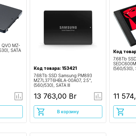
0 QVO MZ-
530), SATA
Код товар
7.68Tb SS
SEDC600M/
Код товара: 153421
(560/530), 
7.68Tb SSD Samsung PM893
MZ7L37T6HBLA-00A07, 2.5",
(560/530), SATA III
13 763,00 Br
11 574
В корзину