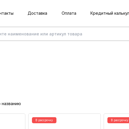
нтакты
Доставка
Оплата
Кредитный кальку
о названию
В рассрочку
В рассрочку