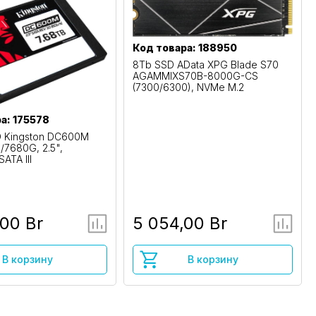
Код товара: 188950
8Tb SSD AData XPG Blade S70
AGAMMIXS70B-8000G-CS
(7300/6300), NVMe M.2
а: 175578
D Kingston DC600M
7680G, 2.5",
SATA III
,00 Br
5 054,00 Br
В корзину
В корзину