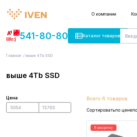
О компании
Ко
541-80-80
Каталог товаров
Главная
выше 4Tb SSD
выше 4Tb SSD
Цена
Всего 6 товаров
Сортировать
по цене
п
В рассрочку