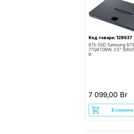
Код товара: 128637
8Tb SSD Samsung 87
77Q8T0BW, 2.5" (560/
III
7 099,00 Br
В корзину