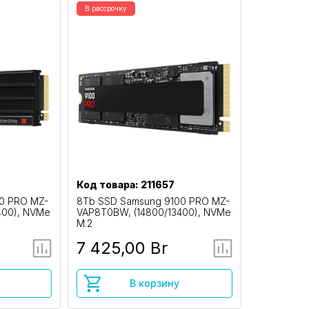
В рассрочку
Код товара: 211657
0 PRO MZ-
8Tb SSD Samsung 9100 PRO MZ-
400), NVMe
VAP8T0BW, (14800/13400), NVMe
M.2
7 425,00 Br
В корзину