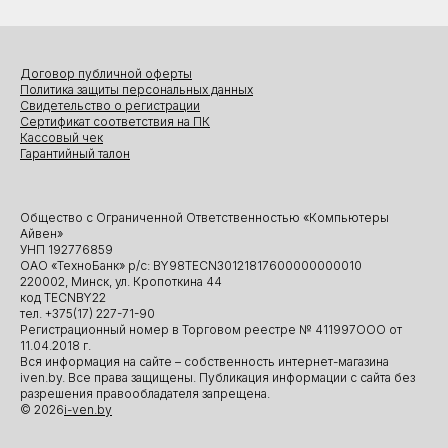
Договор публичной оферты
Политика защиты персональных данных
Свидетельство о регистрации
Сертификат соответствия на ПК
Кассовый чек
Гарантийный талон
Общество с Ограниченной Ответственностью «Компьютеры
Айвен»
УНП 192776859
ОАО «ТехноБанк» р/с: BY98TECN30121817600000000010
220002, Минск, ул. Кропоткина 44
код TECNBY22
тел. +375(17) 227-71-90
Регистрационный номер в Торговом реестре № 411997ООО от
11.04.2018 г.
Вся информация на сайте – собственность интернет-магазина
iven.by. Все права защищены. Публикация информации с сайта без
разрешения правообладателя запрещена.
© 2026
i-ven.by